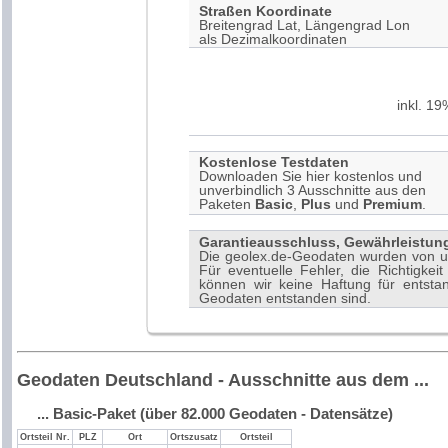
Straßen Koordinate
Breitengrad
Lat
,
Längengrad
Lon
als Dezimalkoordinaten
inkl. 1
Kostenlose Testdaten
Downloaden Sie hier kostenlos und
unverbindlich 3 Ausschnitte aus den
Paketen
Basic
,
Plus
und
Premium
.
Garantieausschluss, Gewährleistun
Die geolex.de-
Geodaten
wurden von un
Für eventuelle Fehler, die Richtigke
können wir keine Haftung für entst
Geodaten
entstanden sind.
Geodaten Deutschland - Ausschnitte aus dem ...
... Basic-Paket (über 82.000 Geodaten - Datensätze)
Ortsteil Nr.
PLZ
Ort
Ortszusatz
Ortsteil