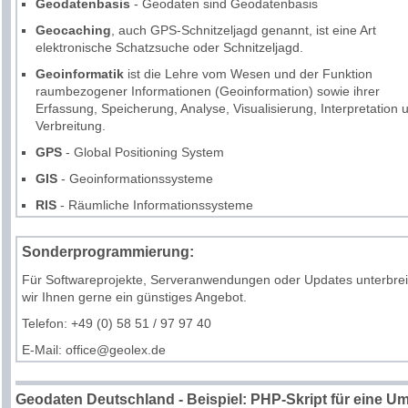
Geodatenbasis
- Geodaten sind Geodatenbasis
Geocaching
, auch GPS-Schnitzeljagd genannt, ist eine Art
elektronische Schatzsuche oder Schnitzeljagd.
Geoinformatik
ist die Lehre vom Wesen und der Funktion
raumbezogener Informationen (Geoinformation) sowie ihrer
Erfassung, Speicherung, Analyse, Visualisierung, Interpretation 
Verbreitung.
GPS
- Global Positioning System
GIS
- Geoinformationssysteme
RIS
- Räumliche Informationssysteme
Sonderprogrammierung:
Für Softwareprojekte, Serveranwendungen oder Updates unterbrei
wir Ihnen gerne ein günstiges Angebot.
T
e
l
e
fo
n
:
+
4
9
(0) 5
8
5
1
/
9
7 97
4
0
E
-
M
a
i
l
: o
f
f
i
c
e@geo
l
e
x
.
d
e
Geodaten Deutschland - Beispiel: PHP-Skript für eine U