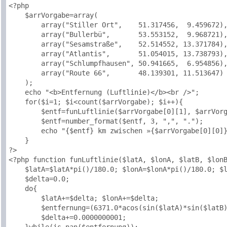
<?php

    $arrVorgabe=array(

        array("Stiller Ort",    51.317456,  9.459672),
        array("Bullerbü",       53.553152,  9.968721),
        array("Sesamstraße",    52.514552, 13.371784),
        array("Atlantis",       51.054015, 13.738793),
        array("Schlumpfhausen", 50.941665,  6.954856),
        array("Route 66",       48.139301, 11.513647)

    );

    echo "<b>Entfernung (Luftlinie)</b><br />";

    for($i=1; $i<count($arrVorgabe); $i++){

        $entf=funLuftlinie($arrVorgabe[0][1], $arrVorg
        $entf=number_format($entf, 3, ",", ".");

        echo "{$entf} km zwischen »{$arrVorgabe[0][0]}
    }

?>

<?php function funLuftlinie($latA, $lonA, $latB, $lonB
    $latA=$latA*pi()/180.0; $lonA=$lonA*pi()/180.0; $l
    $delta=0.0;

    do{

        $latA+=$delta; $lonA+=$delta;

        $entfernung=(6371.0*acos(sin($latA)*sin($latB)
        $delta+=0.0000000001;
