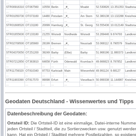
...
...
...
...
...
...
...
...
...
STR00916310
OT067560
10559
Berlin
_#_
Moabit
52.530826
13.351353
Stadtsta
...
...
...
...
...
...
...
...
...
STR01050730
OT073160
14480
Potsdam
_#_
Am Stern
52.380138
13.132288
Kreisfrei
...
...
...
...
...
...
...
...
...
STR01606520
OT131180
20099
Hamburg
_#_
St. Georg
53.555436
10.012149
Stadtsta
...
...
...
...
...
...
...
...
...
STR01655630
OT133180
21255
Wistedt
Nordheide
Wistedt
53.269446
9.674793
Landkrei
...
...
...
...
...
...
...
...
...
STR02709500
OT185660
28199
Bremen
_#_
Neustadt
53.068112
8.790579
Stadtsta
...
...
...
...
...
...
...
...
...
STR04370050
OT251200
39249
Barby
(Elbe)
Barby
51.968196
11.880373
Landkrei
...
...
...
...
...
...
...
...
...
STR07212850
OT363810
64658
Fürth
Odenwald
Krumbach
49.666823
8.797852
Landkrei
...
...
...
...
...
...
...
...
...
STR11759320
OT810340
97753
Karlstadt
Main
Wiesenfeld
49.991124
9.68127
Landkrei
...
...
...
...
...
...
...
...
...
STR11903390
OT817570
99098
Erfurt
_#_
Vieselbach
50.999338
11.144987
Kreisfrei
...
...
...
...
...
...
...
...
...
Geodaten Deutschland - Wissenwertes und Tipps
Datenbeschreibung der Geodaten:
Ortsteil ID:
Die
Ortsteil
-ID ist eine einmalige, Datei-interne Numme
jeden
Ortsteil
/
Stadtteil
, die zu Sortierzwecken usw. genutzt werde
kann. Hat ein
Ortsteil
/
Stadtteil
mehrere
Postleitzahlen
, so existier