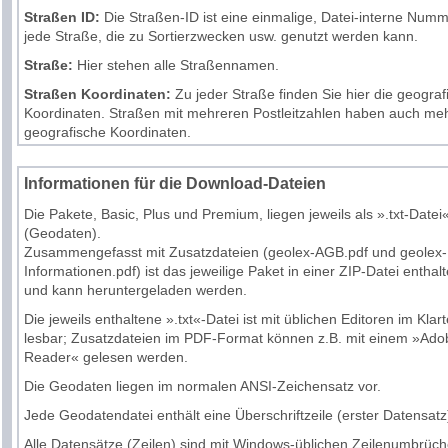
Straßen ID:
Die
Straßen
-ID ist eine einmalige, Datei-interne Numm
jede
Straße
, die zu Sortierzwecken usw. genutzt werden kann.
Straße:
Hier stehen alle Straßennamen.
Straßen Koordinaten:
Zu jeder
Straße
finden Sie hier die geogra
Koordinaten
.
Straßen
mit mehreren
Postleitzahlen
haben auch meh
geografische
Koordinaten
.
Informationen für die Download-Dateien
Die Pakete, Basic, Plus und Premium, liegen jeweils als ».txt-Datei
(
Geodaten
).
Zusammengefasst mit Zusatzdateien (geolex-AGB.pdf und geolex-
Informationen.pdf) ist das jeweilige Paket in einer ZIP-Datei enthal
und kann heruntergeladen werden.
Die jeweils enthaltene ».txt«-Datei ist mit üblichen Editoren im Klart
lesbar; Zusatzdateien im PDF-Format können z.B. mit einem »Ado
Reader« gelesen werden.
Die
Geodaten
liegen im normalen ANSI-Zeichensatz vor.
Jede Geodatendatei enthält eine Überschriftzeile (erster Datensatz
Alle Datensätze (Zeilen) sind mit Windows-üblichen Zeilenumbrüc