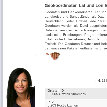
Geokoordinaten Lat und Lon fü
Geodaten
und
Geokoordinaten
,
Lat
un
Landkreise
und
Bundesländer
als Datei.
Deutschland
; jeder
Ortsteil
, jede
Straß
Geodaten
werden als Datei ausgeliefert
Datenbanken ganz einfach eingebunden 
statistische Erhebungen, Programmier
Erfolgreiche Unternehmen, Behörden un
Freizeit. Die
Geodaten
Deutschland
bek
den einzelnen Paketen enthalten sind, s
inkl. 1
Ortsteil ID
82.605
Ortsteil
Nummern
PLZ
8.203
Postleitzahlen