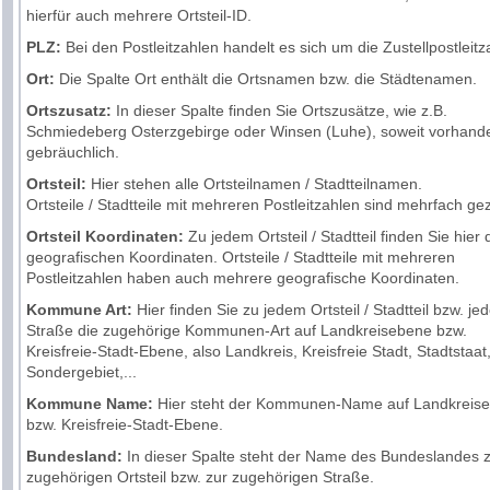
hierfür auch mehrere
Ortsteil
-ID.
PLZ:
Bei den
Postleitzahlen
handelt es sich um die Zustellpostleitz
Ort:
Die Spalte
Ort
enthält die Ortsnamen bzw. die Städtenamen.
Ortszusatz:
In dieser Spalte finden Sie Ortszusätze, wie z.B.
Schmiedeberg Osterzgebirge oder Winsen (Luhe), soweit vorhand
gebräuchlich.
Ortsteil:
Hier stehen alle Ortsteilnamen / Stadtteilnamen.
Ortsteile / Stadtteile mit mehreren
Postleitzahlen
sind mehrfach gez
Ortsteil Koordinaten:
Zu jedem
Ortsteil
/
Stadtteil
finden Sie hier 
geografischen
Koordinaten
.
Ortsteile
/
Stadtteile
mit mehreren
Postleitzahlen
haben auch mehrere geografische
Koordinaten
.
Kommune Art:
Hier finden Sie zu jedem
Ortsteil
/
Stadtteil
bzw. jed
Straße
die zugehörige
Kommunen
-Art auf Landkreisebene bzw.
Kreisfreie-
Stadt
-Ebene, also
Landkreis
, Kreisfreie
Stadt
,
Stadtstaat
Sondergebiet,...
Kommune Name:
Hier steht der
Kommunen-
Name auf Landkreis
bzw. Kreisfreie-
Stadt
-Ebene.
Bundesland:
In dieser Spalte steht der Name des Bundeslandes
zugehörigen
Ortsteil
bzw. zur zugehörigen
Straße
.