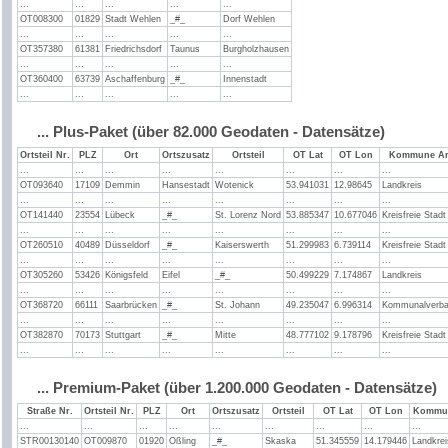
...
...
...
...
...
OT008300
01829
Stadt Wehlen
_#_
Dorf Wehlen
...
...
...
...
...
OT357380
61381
Friedrichsdorf
Taunus
Burgholzhausen
...
...
...
...
...
OT360400
63739
Aschaffenburg
_#_
Innenstadt
...
...
...
...
...
... Plus-Paket (über 82.000 Geodaten - Datensätze)
Ortsteil Nr.
PLZ
Ort
Ortszusatz
Ortsteil
OT Lat
OT Lon
Kommune Ar
...
...
...
...
...
...
...
...
OT093640
17109
Demmin
Hansestadt
Wotenick
53.941031
12.98645
Landkreis
...
...
...
...
...
...
...
...
OT141440
23554
Lübeck
_#_
St. Lorenz Nord
53.885347
10.677046
Kreisfreie Stadt
...
...
...
...
...
...
...
...
OT260510
40489
Düsseldorf
_#_
Kaiserswerth
51.299983
6.739114
Kreisfreie Stadt
...
...
...
...
...
...
...
...
OT305260
53426
Königsfeld
Eifel
_#_
50.499229
7.174867
Landkreis
...
...
...
...
...
...
...
...
OT368720
66111
Saarbrücken
_#_
St. Johann
49.235047
6.996314
Kommunalverb
...
...
...
...
...
...
...
...
OT382870
70173
Stuttgart
_#_
Mitte
48.777102
9.178796
Kreisfreie Stadt
...
...
...
...
...
...
...
...
... Premium-Paket (über 1.200.000 Geodaten - Datensätze)
Straße Nr.
Ortsteil Nr.
PLZ
Ort
Ortszusatz
Ortsteil
OT Lat
OT Lon
Kommun
...
...
...
...
...
...
...
...
...
STR00130140
OT009870
01920
Oßling
_#_
Skaska
51.345559
14.179446
Landkrei