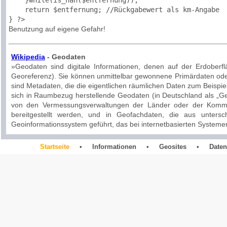
    }while(is_nan($entfernung));

    return $entfernung; //Rückgabewert als km-Angabe

Benutzung auf eigene Gefahr!
Wikipedia
- Geodaten
»Geodaten sind digitale Informationen, denen auf der Erdober
Georeferenz). Sie können unmittelbar gewonnene Primärdaten ode
sind Metadaten, die die eigentlichen räumlichen Daten zum Beispie
sich in Raumbezug herstellende Geodaten (in Deutschland als „Geo
von den Vermessungsverwaltungen der Länder oder der Kommu
bereitgestellt werden, und in Geofachdaten, die aus unter
Geoinformationssystem geführt, das bei internetbasierten System
Startseite
•
Informationen
•
Geosites
•
Daten